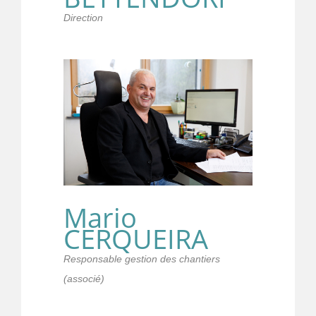
Direction
Mario
CERQUEIRA
Responsable gestion des chantiers
(associé)