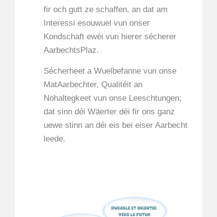
fir och gutt ze schaffen, an dat am
Interessi esouwuel vun onser
Kondschaft ewéi vun hierer sécherer
AarbechtsPlaz.
Sécherheet a Wuelbefanne vun onse
MatAarbechter, Qualitéit an
Nohaltegkeet vun onse Leeschtungen;
dat sinn déi Wäerter déi fir ons ganz
uewe stinn an déi eis bei eiser Aarbecht
leede.