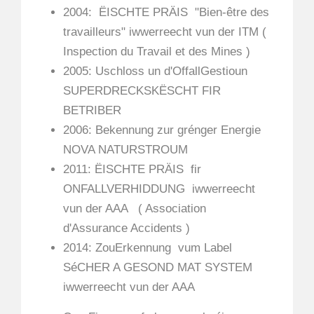
2004: ËISCHTE PRÄIS "Bien-être des
travailleurs" iwwerreecht vun der ITM (
Inspection du Travail et des Mines )
2005: Uschloss un d'OffallGestioun
SUPERDRECKSKËSCHT FIR
BETRIBER
2006: Bekennung zur grénger Energie
NOVA NATURSTROUM
2011: ËISCHTE PRÄIS fir
ONFALLVERHIDDUNG iwwerreecht
vun der AAA ( Association
d'Assurance Accidents )
2014: ZouErkennung vum Label
SéCHER A GESOND MAT SYSTEM
iwwerreecht vun der AAA