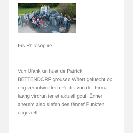
Eis Philosophie...
Vun Ufank un huet de Patrick
BETTENDORF grousse Wäert geluecht op
eng verantwortlech Politik vun der Firma,
laang virdrun ier et aktuell gouf. Ënner
anerem also siefen dës fënnef Punkten
opgezielt: