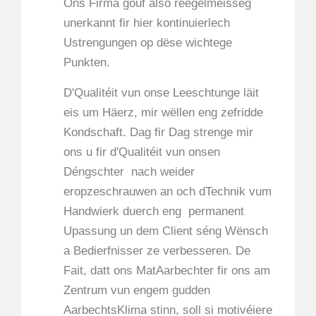
Ons Firma gouf also reegelméisseg
unerkannt fir hier kontinuierlech
Ustrengungen op dëse wichtege
Punkten.
D'Qualitéit vun onse Leeschtunge läit
eis um Häerz, mir wëllen eng zefridde
Kondschaft. Dag fir Dag strenge mir
ons u fir d'Qualitéit vun onsen
Déngschter nach weider
eropzeschrauwen an och dTechnik vum
Handwierk duerch eng permanent
Upassung un dem Client séng Wënsch
a Bedierfnisser ze verbesseren. De
Fait, datt ons MatAarbechter fir ons am
Zentrum vun engem gudden
AarbechtsKlima stinn, soll si motivéiere